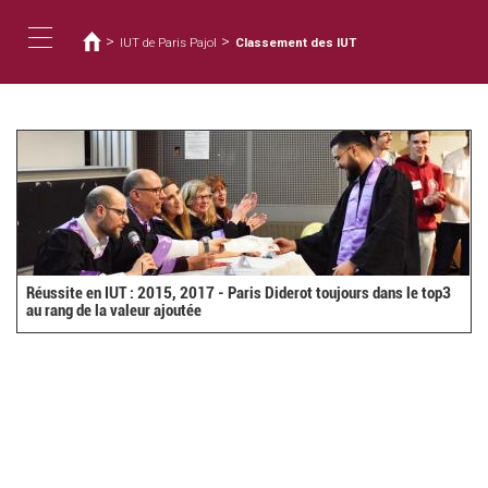
You
Skip
to
are
>
>
IUT de Paris Pajol
Classement des IUT
main
here
Toggle
content
navigation
Réussite en IUT : 2015, 2017 - Paris Diderot toujours dans le top3
au rang de la valeur ajoutée