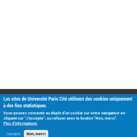
PRATIQUE
Les sites de Université Paris Cité utilisent des cookies uniquement
Plan d'accès
à des fins statistiques.
Intranet
Mentions légales
Vous pouvez consentir au dépôt d'un cookie sur votre navigateur en
Données personnelles
cliquant sur "J'accepte", ou refuser avec le bouton "Non, merci".
Plus d'informations
J'accepte
Non, merci