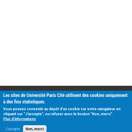
PRATIQUE
Les sites de Université Paris Cité utilisent des cookies uniquement
Plan d'accès
à des fins statistiques.
Intranet
Mentions légales
Vous pouvez consentir au dépôt d'un cookie sur votre navigateur en
Données personnelles
cliquant sur "J'accepte", ou refuser avec le bouton "Non, merci".
Plus d'informations
J'accepte
Non, merci