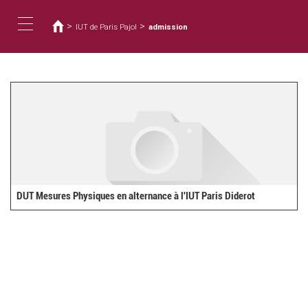
Usted
Pasar
al
está
>
>
IUT de Paris Pajol
admission
contenido
aquí
Toggle
principal
navigation
DUT Mesures Physiques en alternance à l'IUT Paris Diderot