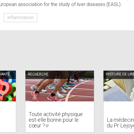
uropean association for the study of liver diseases (EASL).
inflammation
SANTÉ
RECHERCHE
HISTOIRE DE LIR
Toute activité physique
est-elle bonne pour le
La médecin
cœur ?
(link
du Pr Lejo
is