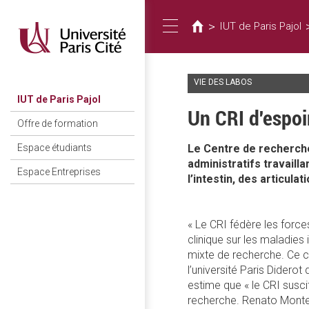
Vous
Aller
au
êtes
>
IUT de Paris Pajol
Toggle
contenu
ici
principal
VIE DES LABOS
navigation
IUT de Paris Pajol
Un CRI d'espoi
Offre de formation
Le Centre de recherche
Espace étudiants
administratifs travailla
Espace Entreprises
l’intestin, des articula
« Le CRI fédère les forc
clinique sur les maladies
mixte de recherche. Ce c
l’université Paris Didero
estime que « le CRI sus
recherche. Renato Monteir