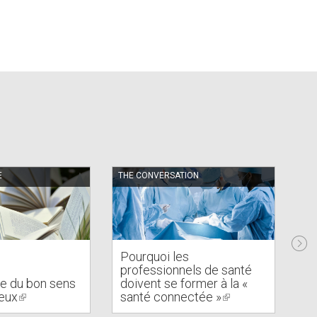
E
THE CONVERSATION
PU
Pourquoi les
professionnels de santé
3 
e du bon sens
doivent se former à la «
l’
yeux
(link
santé connectée »
(link
de
is
is