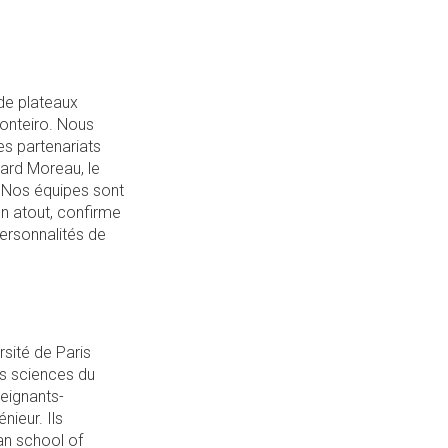
 de plateaux
Monteiro. Nous
es partenariats
hard Moreau, le
 « Nos équipes sont
un atout, confirme
ersonnalités de
rsité de Paris
s sciences du
eignants-
nieur. Ils
an school of