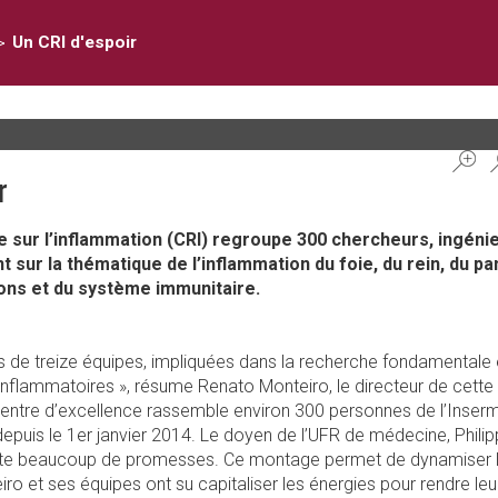
>
Un CRI d'espoir
r
 sur l’inflammation (CRI) regroupe 300 chercheurs, ingénie
nt sur la thématique de l’inflammation du foie, du rein, du p
tions et du système immunitaire.
es de treize équipes, impliquées dans la recherche fondamentale 
 inflammatoires », résume Renato Monteiro, le directeur de cette 
entre d’excellence rassemble environ 300 personnes de l’Inser
t depuis le 1er janvier 2014. Le doyen de l’UFR de médecine, Phili
cite beaucoup de promesses. Ce montage permet de dynamiser l
o et ses équipes ont su capitaliser les énergies pour rendre leu