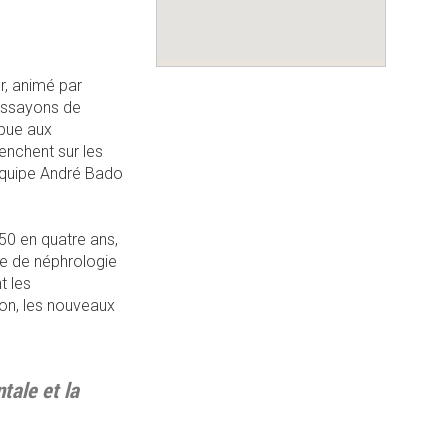
r, animé par
 essayons de
ibue aux
penchent sur les
l’équipe André Bado
50 en quatre ans,
te de néphrologie
t les
ion, les nouveaux
tale et la