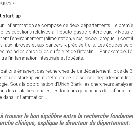
iques ».
t start-up
sur l’inflammation se compose de deux départements. Le premie
re les questions relatives à l’hépato-gastro-entérologie. « Nous
 l’environnement (alimentation, virus, alcool, drogue…) contr
s, aux fibroses et aux cancers », précise-t-elle. Les équipes se 
les maladies chroniques du foie et de l’intestin ... Par exemple, 
ntre l’inflammation intestinale et l’obésité.
ications émanent des recherches de ce département : plus de 3
 et une start-up vient d’être créée. Le second département trai
ie. Sous la coordination d’Ulrich Blank, les chercheurs analysen
s les maladies rénales, les facteurs génétiques de l’inflammat
 dans l’inflammation...
 à trouver le bon équilibre entre la recherche fondamen
erche clinique, explique le directeur du département.