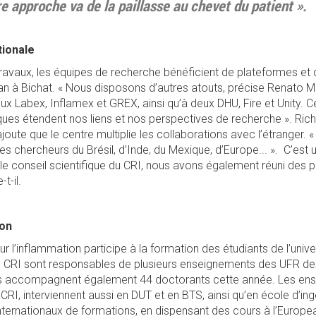
e approche va de la paillasse au chevet du patient ».
tionale
travaux, les équipes de recherche bénéficient de plateformes et
an à Bichat. « Nous disposons d’autres atouts, précise Renato 
Labex, Inflamex et GREX, ainsi qu’à deux DHU, Fire et Unity. C
ifiques étendent nos liens et nos perspectives de recherche ». Ric
ajoute que le centre multiplie les collaborations avec l’étranger.
des chercheurs du Brésil, d’Inde, du Mexique, d’Europe... ». C’est 
le conseil scientifique du CRI, nous avons également réuni des p
t-il.
ion
r l’inflammation participe à la formation des étudiants de l’unive
 CRI sont responsables de plusieurs enseignements des UFR de
Ils accompagnent également 44 doctorants cette année. Les ens
RI, interviennent aussi en DUT et en BTS, ainsi qu’en école d’ingé
internationaux de formations, en dispensant des cours à l’Europe