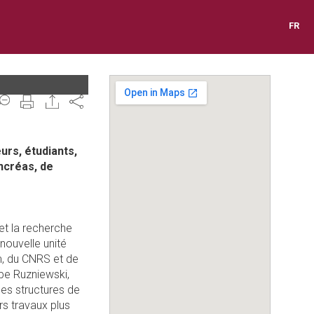
FR
Share
urs, étudiants,
ancréas, de
et la recherche
nouvelle unité
m, du CNRS et de
ppe Ruzniewski,
es structures de
rs travaux plus