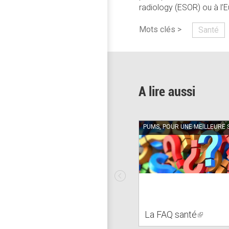
radiology (ESOR) ou à l’E
Mots clés >
Santé
A lire aussi
PUMS, POUR UNE MEILLEURE 
La FAQ santé
(link
is