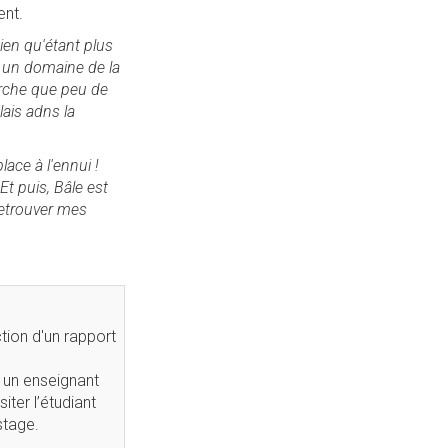
ent.
ien qu'étant plus
r un domaine de la
erche que peu de
ais adns la
lace à l'ennui !
Et puis, Bâle est
 retrouver mes
tion d'un rapport
r un enseignant
iter l’étudiant
stage.