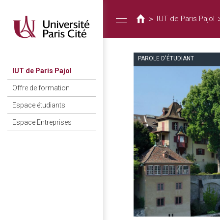
You
Skip
to
are
>
IUT de Paris Pajol
Toggle
main
here
content
PAROLE D'ÉTUDIANT
navigation
IUT de Paris Pajol
Offre de formation
Espace étudiants
Espace Entreprises