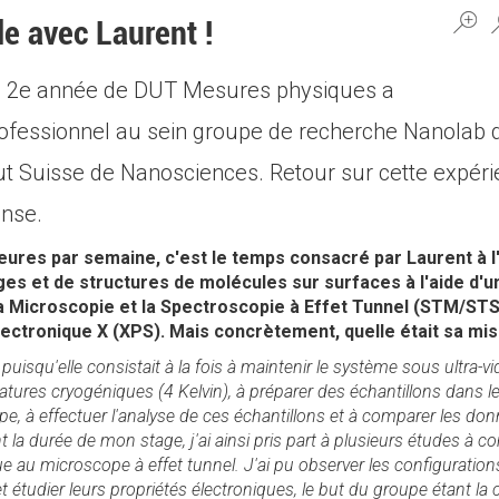
le avec Laurent !
en 2e année de DUT Mesures physiques a
rofessionnel au sein groupe de recherche Nanolab de
itut Suisse de Nanosciences. Retour sur cette expér
ense.
heures par semaine, c'est le temps consacré par Laurent à l
es et de structures de molécules sur surfaces à l'aide d'
la Microscopie et la Spectroscopie à Effet Tunnel (STM/STS)
ctronique X (XPS). Mais concrètement, quelle était sa mis
puisqu'elle consistait à la fois à maintenir le système sous ultra-vid
ures cryogéniques (4 Kelvin), à préparer des échantillons dans 
, à effectuer l'analyse de ces échantillons et à comparer les do
la durée de mon stage, j'ai ainsi pris part à plusieurs études à
ue au microscope à effet tunnel. J'ai pu observer les configuratio
t étudier leurs propriétés électroniques, le but du groupe étant la