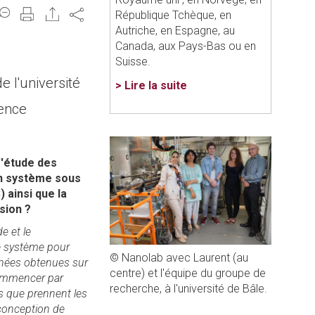
Share
République Tchèque, en
Autriche, en Espagne, au
Canada, aux Pays-Bas ou en
Suisse.
 l'université
> Lire la suite
ience
''étude des
un système sous
 ainsi que la
sion ?
e et le
le système pour
© Nanolab avec Laurent (au
nnées obtenues sur
centre) et l'équipe du groupe de
 commencer par
recherche, à l'université de Bâle.
ns que prennent les
 conception de