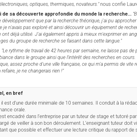
électroniques, optiques, thermiques, novateurs."
nous confie Laur
i de sa découverte approfondie du monde la recherche...
"B
t le développement que par la recherche théorique, j'ai pu approche
 je n'avais pas exploré et ainsi découvrir un équipement de rech
nt déjà utilisé. J'ai également appris à mieux m'exprimer en angl
ges du groupe de recherche se faisant dans cette langue."
e
"Le rythme de travail de 42 heures par semaine, ne laisse pas de p
iance dans le groupe ainsi que l’intérêt des recherches en cours. 
ique, assez proche d'une ville française, ce qui m'a permis de vite
 refaire, je ne changerais rien !"
l, en bref
il est d’une durée minimale de 10 semaines. Il conduit à la rédac
nance orale.
st encadré dans l’entreprise par un tuteur de stage et tutoré pa
argé de veiller à son bon déroulement. L’enseignant tuteur doit vis
tant que possible et effectuer une lecture critique du rapport de 