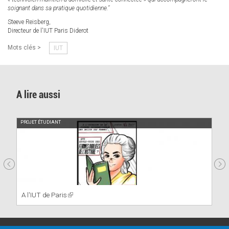
soignant dans sa pratique quotidienne."
Steeve Reisberg,
Directeur de l'IUT Paris Diderot
Mots clés >
IUT
A lire aussi
PROJET ÉTUDIANT
A l'IUT de Paris
(link
is
external)
PRATIQUE