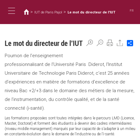
You
Skip
to
are
FR
>
>
IUT de Paris Pajol
Le mot du directeur de l'IUT
main
here
Toggle
content
navigation
Le mot du directeur de l'IUT
Sh
Poumon de l’enseignement
professionnalisant de l’Université Paris Diderot, l’Institut
Universitaire de Technologie Paris Diderot, c’est 25 années
d’expériences en matière de formations d’excellence de
niveau Bac +2/+3 dans le domaine des métiers de la mesure,
de l’instrumentation, du contrôle qualité, et de la santé
connecté (i-santé).
Les formations proposées sont toutes intégrées dans le parcours LMD (Licence,
Master, Doctorat) et forment des étudiants à devenir des cadres intermédiaires
(niveau middle management) marqués par leur capacité de s’adapter à un milieu
en constante évolution dans le domaine de l’industrie ou de l’i-santé.