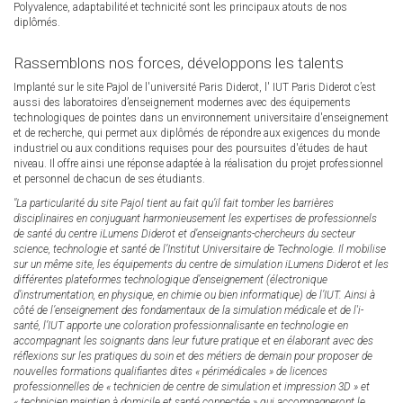
Polyvalence, adaptabilité et technicité sont les principaux atouts de nos
diplômés.
Rassemblons nos forces, développons les talents
Implanté sur le site Pajol de l'université Paris Diderot, l' IUT Paris Diderot c’est
aussi des laboratoires d’enseignement modernes avec des équipements
technologiques de pointes dans un environnement universitaire d'enseignement
et de recherche, qui permet aux diplômés de répondre aux exigences du monde
industriel ou aux conditions requises pour des poursuites d'études de haut
niveau. Il offre ainsi une réponse adaptée à la réalisation du projet professionnel
et personnel de chacun de ses étudiants.
"La particularité du site Pajol tient au fait qu’il fait tomber les barrières
disciplinaires en conjuguant harmonieusement les expertises de professionnels
de santé du centre iLumens Diderot et d’enseignants-chercheurs du secteur
science, technologie et santé de l’Institut Universitaire de Technologie. Il mobilise
sur un même site, les équipements du centre de simulation iLumens Diderot et les
différentes plateformes technologique d’enseignement (électronique
d’instrumentation, en physique, en chimie ou bien informatique) de l’IUT. Ainsi à
côté de l’enseignement des fondamentaux de la simulation médicale et de l'i-
santé, l’IUT apporte une coloration professionnalisante en technologie en
accompagnant les soignants dans leur future pratique et en élaborant avec des
réflexions sur les pratiques du soin et des métiers de demain pour proposer de
nouvelles formations qualifiantes dites « périmédicales » de licences
professionnelles de « technicien de centre de simulation et impression 3D » et
« technicien maintien à domicile et santé connectée » qui accompagneront le