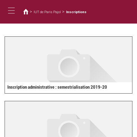
Vous
Aller
au
êtes
>
>
IUT de Paris Pajol
Inscriptions
contenu
ici
Toggle
principal
navigation
Inscription administrative : semestrialisation 2019-20